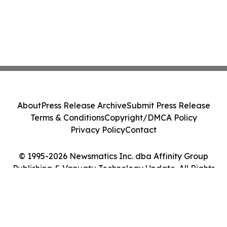
About
Press Release Archive
Submit Press Release
Terms & Conditions
Copyright/DMCA Policy
Privacy Policy
Contact
© 1995-2026 Newsmatics Inc. dba Affinity Group
Publishing & Vanuatu Technology Update. All Rights
Reserved.
Cookie Settings / Your Privacy Choices