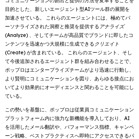
コミュニケーションの創出と提供の方法を変革することを
目的とした、新しいエージェント型AIツール群の展開を
加速させている。 これらのエージェントには、極めてパ
ーソナライズされた洞察と推奨を提供する
アナライズ
(Analyze)
、そしてチームが高品質でブランドに即したコ
ンテンツを迅速かつ大規模に生成できる
クリエイト
(Create)
が含まれている。 これらのエージェント、そし
て今後追加されるエージェント群を組み合わせることで、
ポップロはエンタープライズチームがより迅速に行動し、
より賢明にコミュニケーションを図り、あらゆる接点にお
いてより効果的にオーディエンスと関わることを可能にし
ている。
この勢いを基盤に、ポップロは従業員コミュニケーション
プラットフォーム内に強力な新機能を導入しており、AI
を活用したメール翻訳や、パフォーマンス指標、キャンペ
ーン戦略、ベストプラクティスへ即時にアクセスできるパ