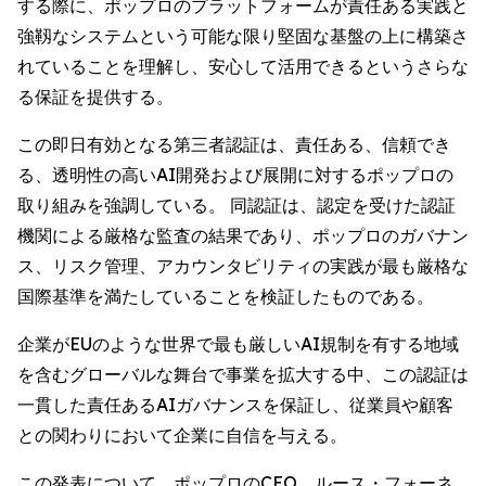
する際に、ポップロのプラットフォームが責任ある実践と
強靱なシステムという可能な限り堅固な基盤の上に構築さ
れていることを理解し、安心して活用できるというさらな
る保証を提供する。
この即日有効となる第三者認証は、責任ある、信頼でき
る、透明性の高いAI開発および展開に対するポップロの
取り組みを強調している。 同認証は、認定を受けた認証
機関による厳格な監査の結果であり、ポップロのガバナン
ス、リスク管理、アカウンタビリティの実践が最も厳格な
国際基準を満たしていることを検証したものである。
企業がEUのような世界で最も厳しいAI規制を有する地域
を含むグローバルな舞台で事業を拡大する中、この認証は
一貫した責任あるAIガバナンスを保証し、従業員や顧客
との関わりにおいて企業に自信を与える。
この発表について、ポップロのCEO、ルース・フォーネ