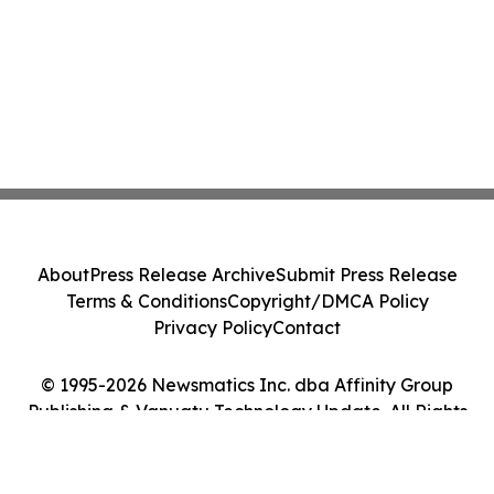
About
Press Release Archive
Submit Press Release
Terms & Conditions
Copyright/DMCA Policy
Privacy Policy
Contact
© 1995-2026 Newsmatics Inc. dba Affinity Group
Publishing & Vanuatu Technology Update. All Rights
Reserved.
Cookie Settings / Your Privacy Choices