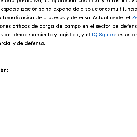
elado predictivo, computación cuántica y otras inno
u especialización se ha expandido a soluciones multifunci
 automatización de procesos y defensa. Actualmente, el
Z
iones críticas de carga de campo en el sector de defensa
es de almacenamiento y logística, y el
IQ Square
es un dr
rcial y de defensa.
ón: