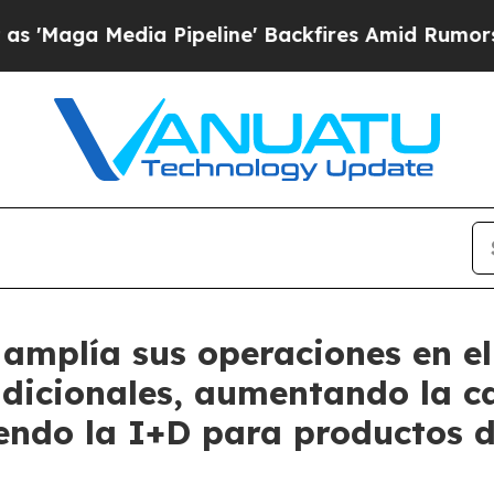
dia Pipeline' Backfires Amid Rumors Trump Will 
amplía sus operaciones en el
adicionales, aumentando la c
endo la I+D para productos d