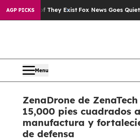
roof They Exist
Fox News Goes Quiet as 'Maga Me
AGP PICKS
Menu
ZenaDrone de ZenaTech 
15,000 pies cuadrados 
manufactura y fortaleci
de defensa