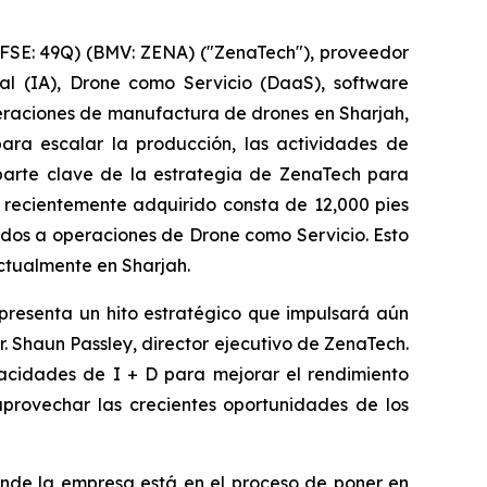
FSE: 49Q) (BMV: ZENA) ("ZenaTech"), proveedor
ial (IA), Drone como Servicio (DaaS), software
peraciones de manufactura de drones en Sharjah,
ara escalar la producción, las actividades de
 parte clave de la estrategia de ZenaTech para
o recientemente adquirido consta de 12,000 pies
dos a operaciones de Drone como Servicio. Esto
ctualmente en Sharjah.
epresenta un hito estratégico que impulsará aún
. Shaun Passley, director ejecutivo de ZenaTech.
acidades de I + D para mejorar el rendimiento
aprovechar las crecientes oportunidades de los
nde la empresa está en el proceso de poner en