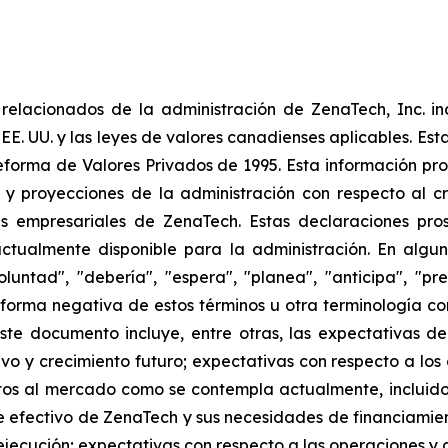
elacionados de la administración de ZenaTech, Inc. in
 EE. UU. y las leyes de valores canadienses aplicables. Est
eforma de Valores Privados de 1995. Esta información pr
 y proyecciones de la administración con respecto al cr
 empresariales de ZenaTech. Estas declaraciones prosp
ctualmente disponible para la administración. En algun
luntad", "debería", "espera", "planea", "anticipa", "pr
la forma negativa de estos términos u otra terminología 
ste documento incluye, entre otras, las expectativas de
tivo y crecimiento futuro; expectativas con respecto a los
s al mercado como se contempla actualmente, incluidos
 efectivo de ZenaTech y sus necesidades de financiamien
jecución; expectativas con respecto a las operaciones y co