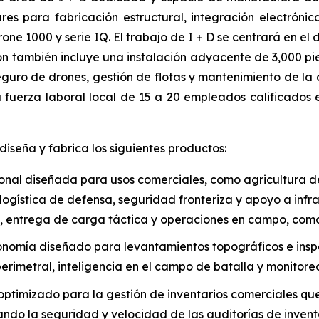
s para fabricación estructural, integración electrónic
ne 1000 y serie IQ. El trabajo de I + D se centrará en el
ón también incluye una instalación adyacente de 3,000 p
ro de drones, gestión de flotas y mantenimiento de la 
fuerza laboral local de 15 a 20 empleados calificados e
seña y fabrica los siguientes productos:
nal diseñada para usos comerciales, como agricultura de 
 logística de defensa, seguridad fronteriza y apoyo a infr
R), entrega de carga táctica y operaciones en campo, como
nomía diseñado para levantamientos topográficos e inspec
rimetral, inteligencia en el campo de batalla y monitore
optimizado para la gestión de inventarios comerciales que
ndo la seguridad y velocidad de las auditorías de inventa