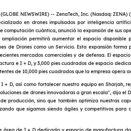
 (GLOBE NEWSWIRE) -- ZenaTech, Inc. (Nasdaq: ZENA) (
cializado en drones impulsados por inteligencia artific
de computación cuántica, anunció la expansión de sus o
 ampliación permitirá aumentar el espacio disponible p
iones de Drones como un Servicio. Esta expansión forma
recientes mercados comerciales y de defensa. El espaci
tura e I + D, y 3,000 pies cuadrados de espacio dedica
stentes de 10,000 pies cuadrados que la empresa opera a
 + D, así como fortalecer nuestro equipo en Sharjah, r
luciones de drones innovadoras a gran escala", dijo el Dr
 de producción, sino que también optimiza nuestras cap
tizando que sigamos siendo ágiles y competitivos para 
 de área de I + D dedicada y espacio de manufactura do