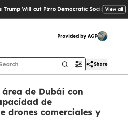
cut Pirro
Democratic Socialists of America Prop
View all
Provided by AGP
Share
 área de Dubái con
apacidad de
e drones comerciales y