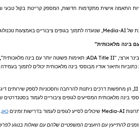
ו
טבעי
בקול
קריינות
המספק
,
חדשות
מתקדמות
אישית
התאמה
ות
שנועדה לתמוך בגופים ציבוריים באמצעות טכנולוגי.
Media
בת של
-  בינה מלאכותית
תאימות פשוטה יותר עם בינה מלאכותית", ב
ADA Title II
ארצי, "
בינר
II, ות להרחבה וחסכוניות לספק שירותים דיגיטליים נגישים," אמר
ססי
בינה מלאכותית המסייעים לגופים ציבוריים לעמוד בסטנדרטים  WCAG 2.1 AA בהיקף רחב.
.
כאן
שיכולים לסייע לגופים לעמוד בדרישות זמינים
Media
מנים להתייעץ עם
היועצים המשפטיים
שלהם עם שאלות בנוגע לפרשנ.