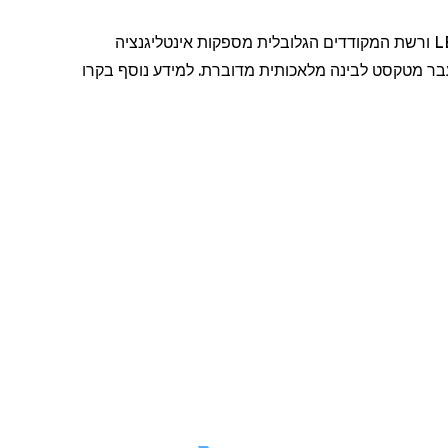
היא מובילה עולמית בתרגום קולי, כתוביות ותיאום שפות המופעלים על ידי בינה מלאכותית. חבילת LEXI ורשת המקודדים הגלובלית מספקות אינטליגנציה
עבר מטקסט לבינה מלאכותית מדוברת. למידע נוסף
בקרו