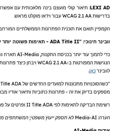
אפשרוי
עם
מלאכותית
בינה
מועצם
קולי
תיאור
:
LEXI AD
.
מראש
מוקלט
וידאו
עבור
WCAG 2.1 AA
בדרישות
הקמפיין תואם את תוכנית הפתרונות הממשלתיים המורח AI-
תאימות פשוטה יותר עם"
ADA Title II
חינוכי: "
וובינר
וו
תארח
AI-Media
כדי לתמוך עוד יותר בכניסת התקנות,
הנגישות המפורטות ב-WCAG 2.1 AA ויבחן כיצד פתרונות כתוביות ותיאור אודיו מבוססי בינה מלאכותית יכולים לתמוך בעמידה בתקנות. המשתתפים יכולים לצפות בפרטים ולהירשם
.
כאן
לוובינר
הן מחפשות דרכים ניתנ
Title
"כשהסוכנויות מתכוננות למועדים החדשים של ADA
מספקים בדיוק את זה - פתרונות כתוביות ותיאור אודיו
מבו
II ופרטים על פתרונות AI-
Title
לפי ADA
לתאימות
רשימת הבדיקה
לא תספק ייעוץ משפטי; המשתתפים מוז
Media
הערה: AI-
AI-Media
אודות