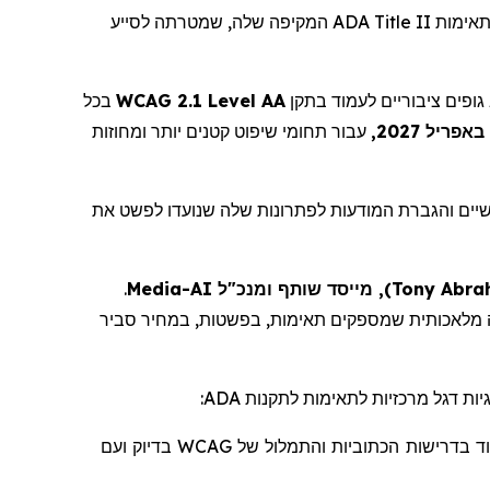
המקיפה שלה, שמטרתה לסייע
ADA Title II
, אימות
בכל
WCAG 2.1 Level AA
, ופים ציבוריים לעמוד בתקן
עבור תחומי שיפוט קטנים יותר ומחוזות
יים והגברת המודעות לפתרונות שלה שנועדו לפשט את
.
Media
, מייסד שותף ומנכ"ל AI-
)
Tony Abra
תאימות,
בפשטות, במחיר סביר
:
ADA
, ות דגל מרכזיות לתאימות לתקנות
ועם
בדיוק
WCAG
של
והתמלול
הכתוביות
בדרישות
ד