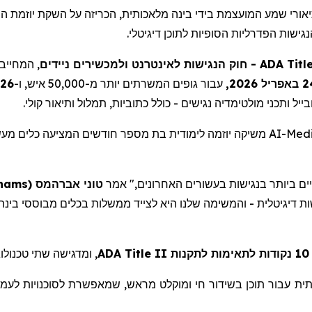
יאורי שמע המועצמת בידי בינה מלאכותית, הכריזה על השקת יוזמת הת
ישות הפדרליות הסופיות לתוכן דיגיטלי
המחייב ג
- חוק הנגישות לאינטרנט ולמכשירים ניידים
ADA Title
24 יל 2026
עבור גופים המשרתים יותר מ-50,000 איש, ו-
26 באפריל 2027,
יל ותכני מולטימדיה נגישים - כולל כתוביות, תמלול ותיאור קולי
משיקה יוזמה לימודית בת מספר חודשים המציעה כלים מעש
AI-Med
hams
(
אברהמס
טוני
"ם ביותר בנגישות בעשורים האחרונים," אמר
ומדגישה שתי טכנולוגי
ADA Title II
ת
לעמו
לסוכנויות
שמאפשרת
,
מראש
ומוקלט
חי
בשידור
תוכן
עבור
תית