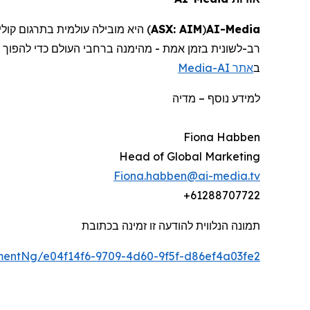
)
ASX: AIM
(
AI-
Media
רב-לשונית בזמן אמת - מהימנה ברחבי העולם כדי להפוך
Media
אתר AI-
ב
מדיה
–
למידע נוסף
Fiona Habben
Head of Global Marketing
Fiona.habben@ai-media.tv
+61288707722
תמונה הנלווית להודעה זו זמינה בכתובת
entNg/e04f14f6-9709-4d60-9f5f-d86ef4a03fe2