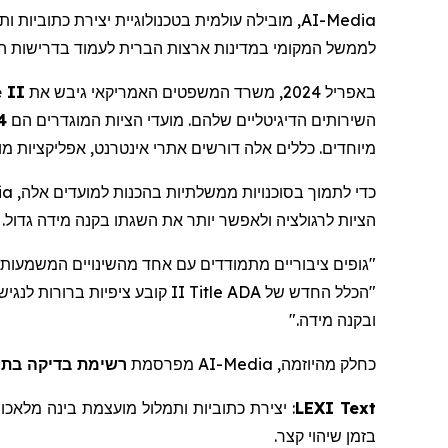
מובילה עולמית בטכנולוגיית יצירת כתוביות ות
AI-Media
לממשל המקומי במדינות ארצות הברית לעמוד בדרישות הנג.
 II
באפריל 2024, משרד המשפטים האמריקאי גיבש את
השירותים הדיגיטליים שלהם. מועדי הציות המוגדרים הם
באפר,
מיוחדים. כללים אלה דורשים אתרי אינטרנט, אפליקציות מובי.
ia
כדי לתמוך בסוכנויות ממשלתיות בהכנות למועדים אלה,
הציות לרגולציה ולאפשר יותר את השגתו בקנה מידה גדול.
גופים ציבוריים מתמודדים עם אחד מהשינויים המשמעותיי
II קובע ציפיות ברורות לנגישות דיגיטלית - והמשימה שלנו היא לצייד ממשלות בכלים מבוססי בינה מלאכותית שמספקים
Title
"הכלל החדש של ADA
ובקנה מידה."
רשימת בדיקה בת 10 נקודות לתאימות לתקנו
מפרסמת
AI-Media
כחלק מהיוזמה,
מלאכו
בינה
מועצמת
ותמלול
כתוביות
יצירת
:
LEXI Text
.
קצר
שיהוי
בזמן