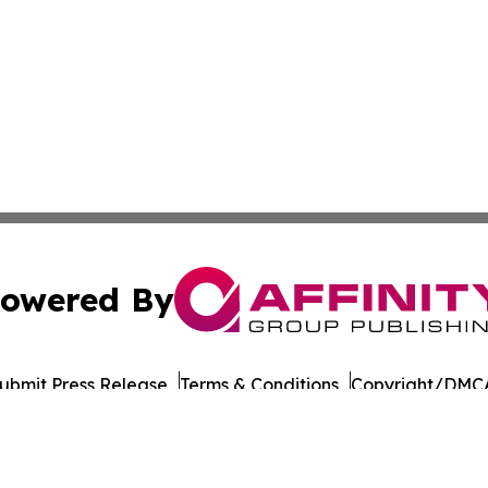
owered By
ubmit Press Release
Terms & Conditions
Copyright/DMCA
c. dba Affinity Group Publishing & Vanuatu Technology Up
Cookie Settings / Your Privacy Choices