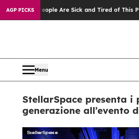
“People Are Sick and Tired of This Politics of H
AGP PICKS
Menu
StellarSpace presenta i
generazione all’evento di