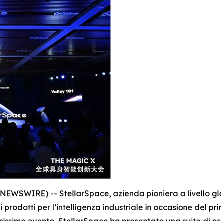
WSWIRE) -- StellarSpace, azienda pioniera a livello globa
di prodotti per l’intelligenza industriale in occasione del
esissimo evento, StellarSpace ha presentato una suite di pr