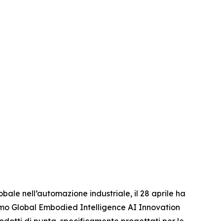
le nell’automazione industriale, il 28 aprile ha
 primo Global Embodied Intelligence AI Innovation
odotti di punta, specificamente progettati per le