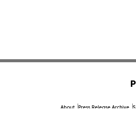
P
About
Press Release Archive
S
© 1995-2026 Newsmatics In