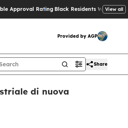
l Rating
Black Residents Warned of Abusive Cops
View all
Provided by AGP
Share
striale di nuova