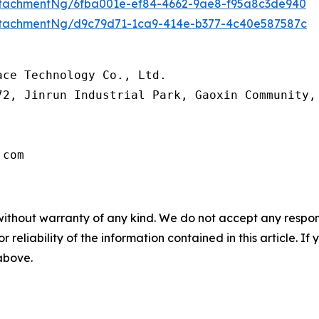
tachmentNg/6fba001e-ef84-4662-9ae8-f95a8c3de940
tachmentNg/d9c79d71-1ca9-414e-b377-4c40e587587c
ce Technology Co., Ltd.

72, Jinrun Industrial Park, Gaoxin Community,
.com
without warranty of any kind. We do not accept any responsib
r reliability of the information contained in this article. I
 above.